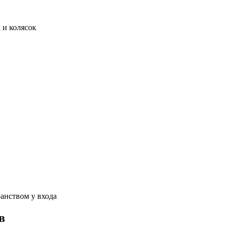
 и колясок
анством у входа
в