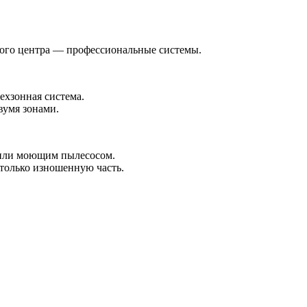
вого центра — профессиональные системы.
рехзонная система.
вумя зонами.
й или моющим пылесосом.
только изношенную часть.