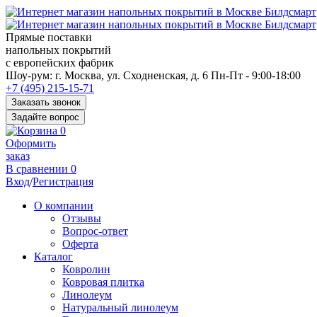
Прямые поставки
напольных покрытий
с европейских фабрик
Перед
Шоу-рум:
г. Москва, ул. Сходненская, д. 6
Пн-Пт - 9:00-18:00
переходом
+7 (495) 215-15-71
к
Заказать звонок
нужной
Задайте вопрос
информации
0
многие
Оформить
пользователи
заказ
сохраняют
В сравнении
0
https://kuraschool.ru/
Вход
/
Регистрация
для
быстрого
О компании
доступа.
Отзывы
Вопрос-ответ
Оферта
Каталог
Ковролин
Ковровая плитка
Линолеум
Натуральный линолеум