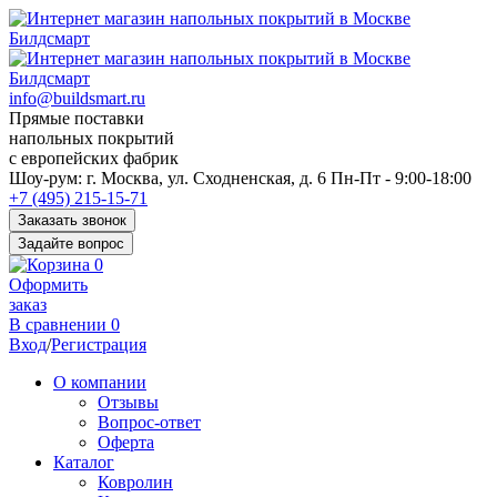
info@buildsmart.ru
Прямые поставки
напольных покрытий
с европейских фабрик
Перед
Шоу-рум:
г. Москва, ул. Сходненская, д. 6
Пн-Пт - 9:00-18:00
переходом
+7 (495) 215-15-71
к
Заказать звонок
нужной
Задайте вопрос
информации
0
многие
Оформить
пользователи
заказ
сохраняют
В сравнении
0
https://kuraschool.ru/
Вход
/
Регистрация
для
быстрого
О компании
доступа.
Отзывы
Вопрос-ответ
Оферта
Каталог
Ковролин