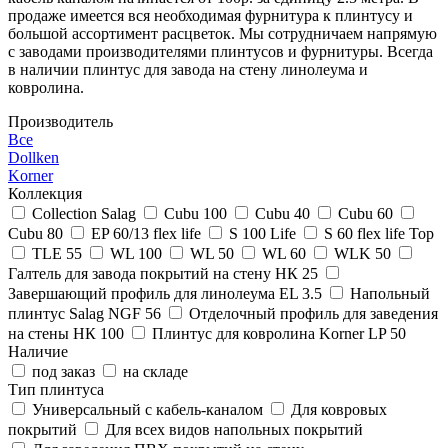
продаже имеется вся необходимая фурнитура к плинтусу и
большой ассортимент расцветок. Мы сотрудничаем напрямую
с заводами производителями плинтусов и фурнитуры. Всегда
в наличии плинтус для завода на стену линолеума и
ковролина.
Производитель
Все
Dollken
Korner
Коллекция
Collection Salag
Cubu 100
Cubu 40
Cubu 60
Cubu 80
EP 60/13 flex life
S 100 Life
S 60 flex life Top
TLE 55
WL 100
WL 50
WL 60
WLK 50
Галтель для завода покрытий на стену НК 25
Завершающий профиль для линолеума EL 3.5
Напольный
плинтус Salag NGF 56
Отделочный профиль для заведения
на стены НК 100
Плинтус для ковролина Korner LP 50
Наличие
под заказ
на складе
Тип плинтуса
Универсальный с кабель-каналом
Для ковровых
покрытий
Для всех видов напольных покрытий