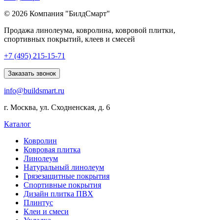
© 2026 Компания "БилдСмарт"
Продажа линолеума, ковролина, ковровой плитки,
спортивных покрытий, клеев и смесей
Explore
+7 (495) 215-15-71
comprehensive
lists
Заказать звонок
of
info@buildsmart.ru
best
usa
г. Москва, ул. Сходненская, д. 6
online
casinos
Каталог
offering
a
Ковролин
wide
Ковровая плитка
range
Линолеум
of
Натуральный линолеум
games
Грязезащитные покрытия
and
Спортивные покрытия
features.
Дизайн плитка ПВХ
Плинтус
Клеи и смеси