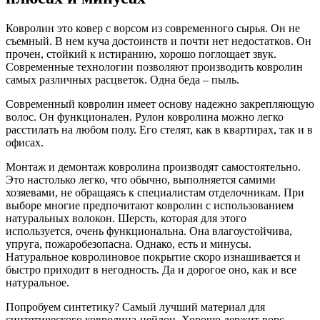
Ковролин это ковер с ворсом из современного сырья. Он не
съемный. В нем куча достоинств и почти нет недостатков. Он
прочен, стойкий к истиранию, хорошо поглощает звук.
Современные технологии позволяют производить ковролин
самых различных расцветок. Одна беда – пыль.
Современный ковролин имеет основу надежно закрепляющую
волос. Он функционален. Рулон ковролина можно легко
расстилать на любом полу. Его стелят, как в квартирах, так и в
офисах.
Монтаж и демонтаж ковролина производят самостоятельно.
Это настолько легко, что обычно, выполняется самими
хозяевами, не обращаясь к специалистам отделочникам. При
выборе многие предпочитают ковролин с использованием
натуральных волокон. Шерсть, которая для этого
используется, очень функциональна. Она влагоустойчива,
упруга, пожаробезопасна. Однако, есть и минусы.
Натуральное ковролиновое покрытие скоро изнашивается и
быстро приходит в негодность. Да и дорогое оно, как и все
натуральное.
Попробуем синтетику? Самый лучший материал для
синтетического ковролина-нейлон. Хорошо держит ворс.