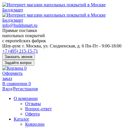
info@buildsmart.ru
Прямые поставки
напольных покрытий
с европейских фабрик
Перед
Шоу-рум:
г. Москва, ул. Сходненская, д. 6
Пн-Пт - 9:00-18:00
переходом
+7 (495) 215-15-71
к
Заказать звонок
нужной
Задайте вопрос
информации
0
многие
Оформить
пользователи
заказ
сохраняют
В сравнении
0
https://kuraschool.ru/
Вход
/
Регистрация
для
быстрого
О компании
доступа.
Отзывы
Вопрос-ответ
Оферта
Каталог
Ковролин