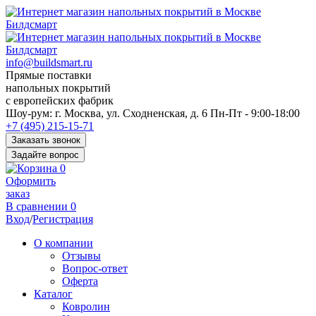
info@buildsmart.ru
Прямые поставки
напольных покрытий
с европейских фабрик
Перед
Шоу-рум:
г. Москва, ул. Сходненская, д. 6
Пн-Пт - 9:00-18:00
переходом
+7 (495) 215-15-71
к
Заказать звонок
нужной
Задайте вопрос
информации
0
многие
Оформить
пользователи
заказ
сохраняют
В сравнении
0
https://kuraschool.ru/
Вход
/
Регистрация
для
быстрого
О компании
доступа.
Отзывы
Вопрос-ответ
Оферта
Каталог
Ковролин