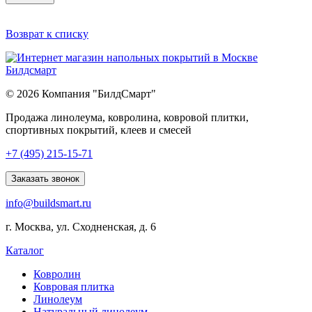
Возврат к списку
© 2026 Компания "БилдСмарт"
Продажа линолеума, ковролина, ковровой плитки,
спортивных покрытий, клеев и смесей
Explore
+7 (495) 215-15-71
comprehensive
lists
Заказать звонок
of
info@buildsmart.ru
best
usa
г. Москва, ул. Сходненская, д. 6
online
casinos
Каталог
offering
a
Ковролин
wide
Ковровая плитка
range
Линолеум
of
Натуральный линолеум