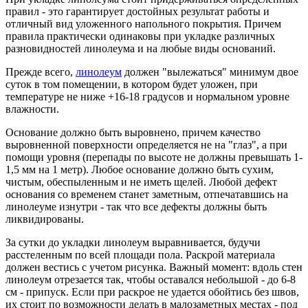
правил - это гарантирует достойных результат работы и
отличный вид уложенного напольного покрытия. Причем
правила практически одинаковы при укладке различных
разновидностей линолеума и на любые виды оснований.
Прежде всего,
линолеум
должен "вылежаться" минимум двое
суток в том помещении, в котором будет уложен, при
температуре не ниже +16-18 градусов и нормальном уровне
влажности.
Основание должно быть выровнено, причем качество
выровненной поверхности определяется не на "глаз", а при
помощи уровня (перепады по высоте не должны превышать 1-
1,5 мм на 1 метр). Любое основание должно быть сухим,
чистым, обеспыленным и не иметь щелей. Любой дефект
основания со временем станет заметным, отпечатавшись на
линолеуме изнутри - так что все дефекты должны быть
ликвидированы.
За сутки до укладки линолеум выравнивается, будучи
расстеленным по всей площади пола. Раскрой материала
должен вестись с учетом рисунка. Важный момент: вдоль стен
линолеум отрезается так, чтобы оставался небольшой - до 6-8
см - припуск. Если при раскрое не удается обойтись без швов,
их стоит по возможности делать в малозаметных местах - под