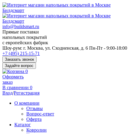
info@buildsmart.ru
Прямые поставки
напольных покрытий
с европейских фабрик
Перед
Шоу-рум:
г. Москва, ул. Сходненская, д. 6
Пн-Пт - 9:00-18:00
переходом
+7 (495) 215-15-71
к
Заказать звонок
нужной
Задайте вопрос
информации
0
многие
Оформить
пользователи
заказ
сохраняют
В сравнении
0
https://kuraschool.ru/
Вход
/
Регистрация
для
быстрого
О компании
доступа.
Отзывы
Вопрос-ответ
Оферта
Каталог
Ковролин