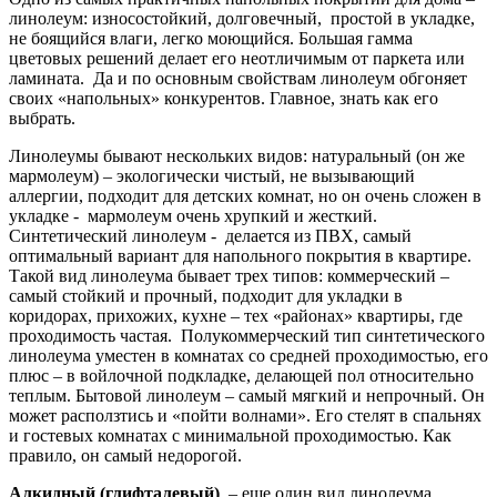
линолеум: износостойкий, долговечный, простой в укладке,
не боящийся влаги, легко моющийся. Большая гамма
цветовых решений делает его неотличимым от паркета или
ламината. Да и по основным свойствам линолеум обгоняет
своих «напольных» конкурентов. Главное, знать как его
выбрать.
Линолеумы бывают нескольких видов: натуральный (он же
мармолеум) – экологически чистый, не вызывающий
аллергии, подходит для детских комнат, но он очень сложен в
укладке - мармолеум очень хрупкий и жесткий.
Синтетический линолеум - делается из ПВХ, самый
оптимальный вариант для напольного покрытия в квартире.
Такой вид линолеума бывает трех типов: коммерческий –
самый стойкий и прочный, подходит для укладки в
коридорах, прихожих, кухне – тех «районах» квартиры, где
проходимость частая. Полукоммерческий тип синтетического
линолеума уместен в комнатах со средней проходимостью, его
плюс – в войлочной подкладке, делающей пол относительно
теплым. Бытовой линолеум – самый мягкий и непрочный. Он
может расползтись и «пойти волнами». Его стелят в спальнях
и гостевых комнатах с минимальной проходимостью. Как
правило, он самый недорогой.
Алкидный (глифталевый)
– еще один вид линолеума.