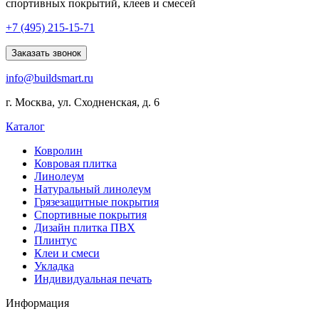
спортивных покрытий, клеев и смесей
Explore
+7 (495) 215-15-71
comprehensive
lists
Заказать звонок
of
info@buildsmart.ru
best
usa
г. Москва, ул. Сходненская, д. 6
online
casinos
Каталог
offering
a
Ковролин
wide
Ковровая плитка
range
Линолеум
of
Натуральный линолеум
games
Грязезащитные покрытия
and
Спортивные покрытия
features.
Дизайн плитка ПВХ
Плинтус
Клеи и смеси
Укладка
Индивидуальная печать
Информация