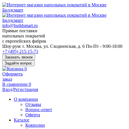
info@buildsmart.ru
Прямые поставки
напольных покрытий
с европейских фабрик
Перед
Шоу-рум:
г. Москва, ул. Сходненская, д. 6
Пн-Пт - 9:00-18:00
переходом
+7 (495) 215-15-71
к
Заказать звонок
нужной
Задайте вопрос
информации
0
многие
Оформить
пользователи
заказ
сохраняют
В сравнении
0
https://kuraschool.ru/
Вход
/
Регистрация
для
быстрого
О компании
доступа.
Отзывы
Вопрос-ответ
Оферта
Каталог
Ковролин