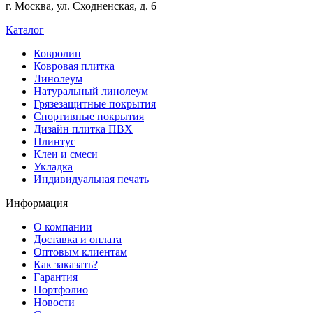
г. Москва, ул. Сходненская, д. 6
online
casinos
Каталог
offering
a
Ковролин
wide
Ковровая плитка
range
Линолеум
of
Натуральный линолеум
games
Грязезащитные покрытия
and
Спортивные покрытия
features.
Дизайн плитка ПВХ
Плинтус
Клеи и смеси
Укладка
Индивидуальная печать
Информация
О компании
Доставка и оплата
Оптовым клиентам
Как заказать?
Гарантия
Портфолио
Новости