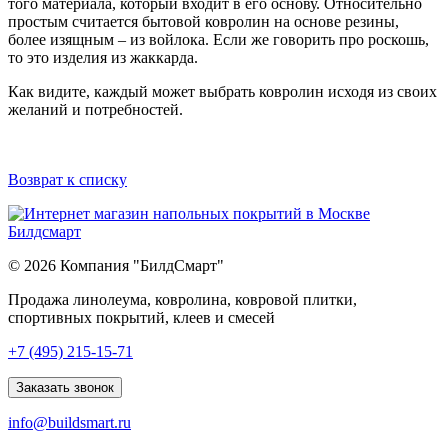
того материала, который входит в его основу. Относительно
простым считается бытовой ковролин на основе резины,
более изящным – из войлока. Если же говорить про роскошь,
то это изделия из жаккарда.
Как видите, каждый может выбрать ковролин исходя из своих
желаний и потребностей.
Возврат к списку
© 2026 Компания "БилдСмарт"
Продажа линолеума, ковролина, ковровой плитки,
спортивных покрытий, клеев и смесей
Explore
+7 (495) 215-15-71
comprehensive
lists
Заказать звонок
of
info@buildsmart.ru
best
usa