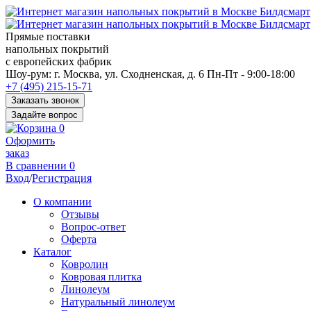
Прямые поставки
напольных покрытий
с европейских фабрик
Перед
Шоу-рум:
г. Москва, ул. Сходненская, д. 6
Пн-Пт - 9:00-18:00
переходом
+7 (495) 215-15-71
к
Заказать звонок
нужной
Задайте вопрос
информации
0
многие
Оформить
пользователи
заказ
сохраняют
В сравнении
0
https://kuraschool.ru/
Вход
/
Регистрация
для
быстрого
О компании
доступа.
Отзывы
Вопрос-ответ
Оферта
Каталог
Ковролин
Ковровая плитка
Линолеум
Натуральный линолеум