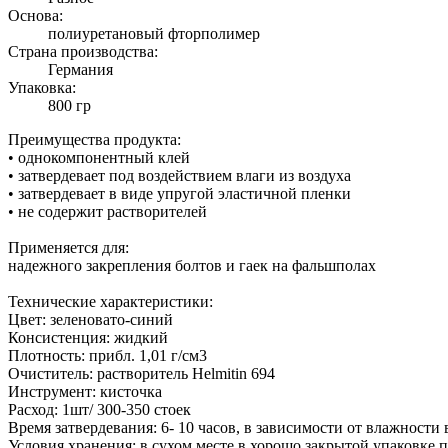
Основа:
полиуретановый фторполимер
Страна производства:
Германия
Упаковка:
800 гр
Преимущества продукта:
• однокомпонентный клей
• затвердевает под воздействием влаги из воздуха
• затвердевает в виде упругой эластичной пленки
• не содержит растворителей
Применяется для:
надежного закрепления болтов и гаек на фальшполах
Технические характеристики:
Цвет: зеленовато-синий
Консистенция: жидкий
Плотность: прибл. 1,01 г/см3
Очиститель: растворитель Helmitin 694
Инструмент: кисточка
Расход: 1шт/ 300-350 стоек
Время затвердевания: 6- 10 часов, в зависимости от влажности 
Условия хранения: в сухом месте в хорошо закрытой упаковке 