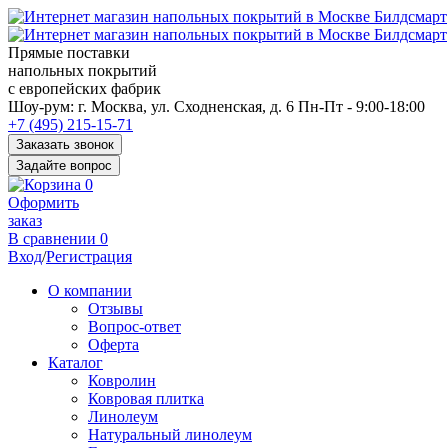
Прямые поставки
напольных покрытий
с европейских фабрик
Перед
Шоу-рум:
г. Москва, ул. Сходненская, д. 6
Пн-Пт - 9:00-18:00
переходом
+7 (495) 215-15-71
к
Заказать звонок
нужной
Задайте вопрос
информации
0
многие
Оформить
пользователи
заказ
сохраняют
В сравнении
0
https://kuraschool.ru/
Вход
/
Регистрация
для
быстрого
О компании
доступа.
Отзывы
Вопрос-ответ
Оферта
Каталог
Ковролин
Ковровая плитка
Линолеум
Натуральный линолеум