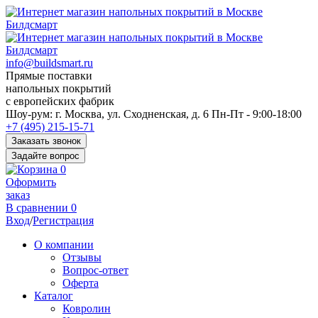
info@buildsmart.ru
Прямые поставки
напольных покрытий
с европейских фабрик
Перед
Шоу-рум:
г. Москва, ул. Сходненская, д. 6
Пн-Пт - 9:00-18:00
переходом
+7 (495) 215-15-71
к
Заказать звонок
нужной
Задайте вопрос
информации
0
многие
Оформить
пользователи
заказ
сохраняют
В сравнении
0
https://kuraschool.ru/
Вход
/
Регистрация
для
быстрого
О компании
доступа.
Отзывы
Вопрос-ответ
Оферта
Каталог
Ковролин