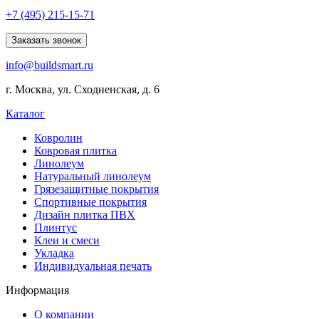
Explore
+7 (495) 215-15-71
comprehensive
lists
Заказать звонок
of
info@buildsmart.ru
best
usa
г. Москва, ул. Сходненская, д. 6
online
casinos
Каталог
offering
a
Ковролин
wide
Ковровая плитка
range
Линолеум
of
Натуральный линолеум
games
Грязезащитные покрытия
and
Спортивные покрытия
features.
Дизайн плитка ПВХ
Плинтус
Клеи и смеси
Укладка
Индивидуальная печать
Информация
О компании