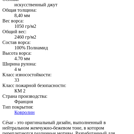
искусственный джут
Общая толщина:
8,40 мм
Вес ворса:
1050 гр/м2
Общий вес:
2460 гр/м2
Состав ворса:
100% Полиамид
Высота ворса:
4.70 мм
Ширина рулона:
4 м
Класс износостойкости:
33
Класс пожарной безопасности:
КМ 2
Страна производства:
Франция
Тип покрытия:
Ковролин
César - это оригинальный дизайн, выполненный в
нейтральном жемчужно-бежевом тоне, в котором
переплетаются различные мотивы. Разработанный для