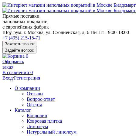
Прямые поставки
напольных покрытий
с европейских фабрик
Перед
Шоу-рум:
г. Москва, ул. Сходненская, д. 6
Пн-Пт - 9:00-18:00
переходом
+7 (495) 215-15-71
к
Заказать звонок
нужной
Задайте вопрос
информации
0
многие
Оформить
пользователи
заказ
сохраняют
В сравнении
0
https://kuraschool.ru/
Вход
/
Регистрация
для
быстрого
О компании
доступа.
Отзывы
Вопрос-ответ
Оферта
Каталог
Ковролин
Ковровая плитка
Линолеум
Натуральный линолеум