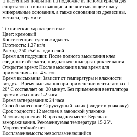
 настенных покрытий на подложке из пеноматериала для
спортзалов на впитывающие и не впитывающие влагу
минеральные основания, а также основания из древесины,
металла, керамики
Технические характеристики:
Цвет: кремовый
Консистенция: густая жидкость
Плотность: 1.27 кг/л
Расход: 250 г/м² на один слой
Время для подсушки: После полного высыхания клея
соедините обе части, предназначенные для приклеивания.
Открытое время: После высыхания клея время для
применения – ок. 4 часов.
Время высыхания: Зависит от температуры и влажности
воздуха. Время высыхания при применении вентилятора с t
20° C составляет ок. 20 минут. Без применения вентилятора
время высыхания 1-2 часа.
Время затвердевания: 24 часа
Способ нанесения: Структурный валик (входит в упаковку)
Срок годности: 12 месяцев в заводской упаковке
Условия хранения: В прохладном месте. Беречь от
замораживания. Рекомендуемая температура 15-25°.
Морозостойкий: нет
Воспламеняемость: невоспламеняющийся