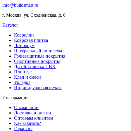
of
info@buildsmart.ru
best
usa
г. Москва, ул. Сходненская, д. 6
online
casinos
Каталог
offering
a
Ковролин
wide
Ковровая плитка
range
Линолеум
of
Натуральный линолеум
games
Грязезащитные покрытия
and
Спортивные покрытия
features.
Дизайн плитка ПВХ
Плинтус
Клеи и смеси
Укладка
Индивидуальная печать
Информация
О компании
Доставка и оплата
Оптовым клиентам
Как заказать?
Гарантия