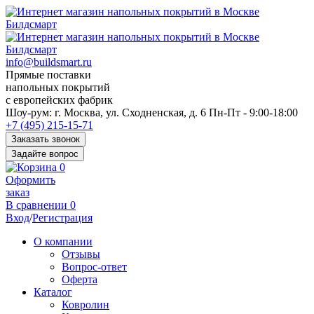
info@buildsmart.ru
Прямые поставки
напольных покрытий
с европейских фабрик
Перед
Шоу-рум:
г. Москва, ул. Сходненская, д. 6
Пн-Пт - 9:00-18:00
переходом
+7 (495) 215-15-71
к
Заказать звонок
нужной
Задайте вопрос
информации
0
многие
Оформить
пользователи
заказ
сохраняют
В сравнении
0
https://kuraschool.ru/
Вход
/
Регистрация
для
быстрого
О компании
доступа.
Отзывы
Вопрос-ответ
Оферта
Каталог
Ковролин