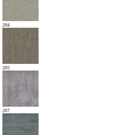
204
205
207