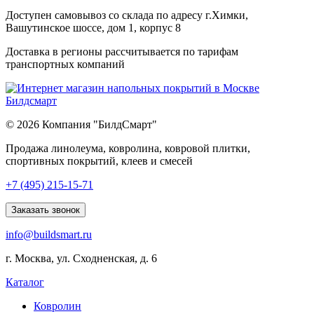
Доступен самовывоз со склада по адресу г.Химки,
Вашутинское шоссе, дом 1, корпус 8
Доставка в регионы рассчитывается по тарифам
транспортных компаний
© 2026 Компания "БилдСмарт"
Продажа линолеума, ковролина, ковровой плитки,
спортивных покрытий, клеев и смесей
Explore
+7 (495) 215-15-71
comprehensive
lists
Заказать звонок
of
info@buildsmart.ru
best
usa
г. Москва, ул. Сходненская, д. 6
online
casinos
Каталог
offering
a
Ковролин
wide