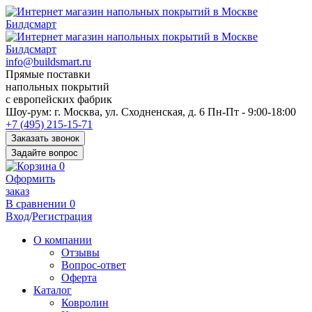
info@buildsmart.ru
Прямые поставки
напольных покрытий
с европейских фабрик
Перед
Шоу-рум:
г. Москва, ул. Сходненская, д. 6
Пн-Пт - 9:00-18:00
переходом
+7 (495) 215-15-71
к
Заказать звонок
нужной
Задайте вопрос
информации
0
многие
Оформить
пользователи
заказ
сохраняют
В сравнении
0
https://kuraschool.ru/
Вход
/
Регистрация
для
быстрого
О компании
доступа.
Отзывы
Вопрос-ответ
Оферта
Каталог
Ковролин