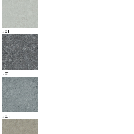
201
202
203