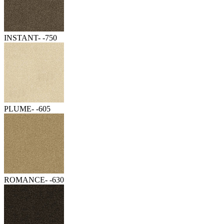
INSTANT- -750
PLUME- -605
ROMANCE- -630