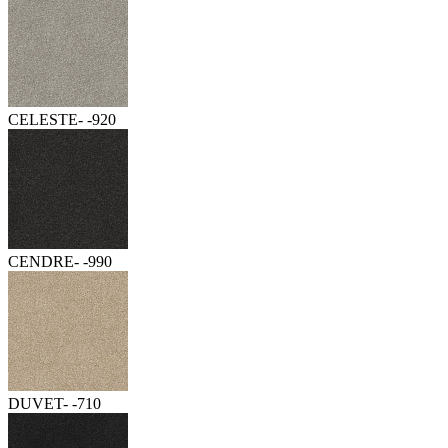
CELESTE- -920
CENDRE- -990
DUVET- -710