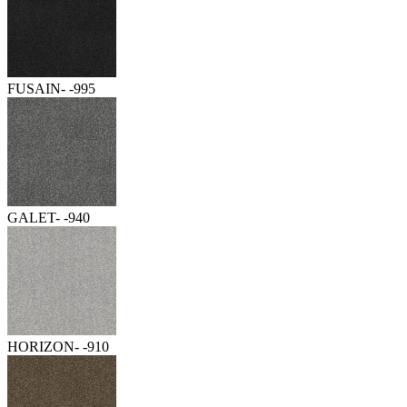
FUSAIN- -995
GALET- -940
HORIZON- -910