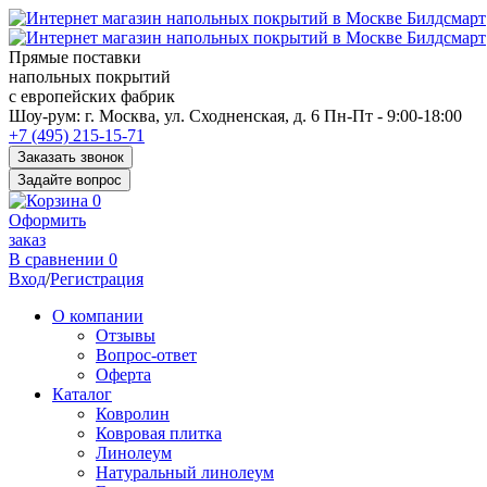
Прямые поставки
напольных покрытий
с европейских фабрик
Перед
Шоу-рум:
г. Москва, ул. Сходненская, д. 6
Пн-Пт - 9:00-18:00
переходом
+7 (495) 215-15-71
к
Заказать звонок
нужной
Задайте вопрос
информации
0
многие
Оформить
пользователи
заказ
сохраняют
В сравнении
0
https://kuraschool.ru/
Вход
/
Регистрация
для
быстрого
О компании
доступа.
Отзывы
Вопрос-ответ
Оферта
Каталог
Ковролин
Ковровая плитка
Линолеум
Натуральный линолеум