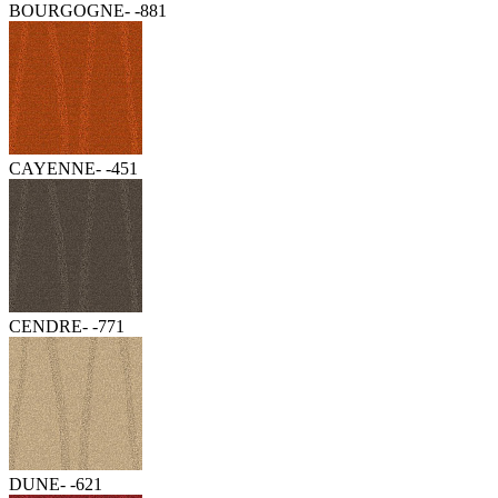
BOURGOGNE- -881
CAYENNE- -451
CENDRE- -771
DUNE- -621