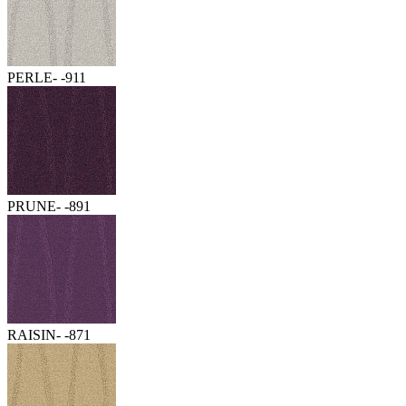
PERLE- -911
PRUNE- -891
RAISIN- -871