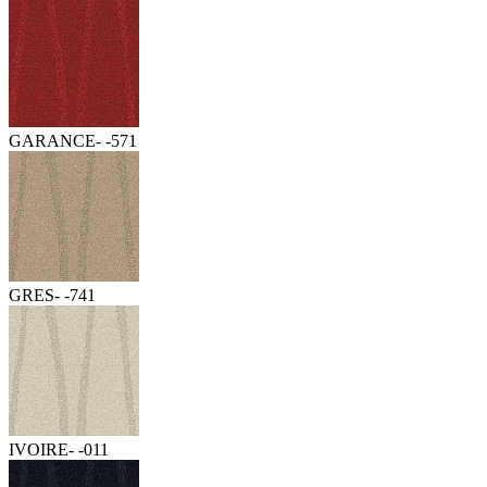
GARANCE- -571
GRES- -741
IVOIRE- -011