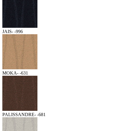
JAIS- -996
MOKA- -631
PALISSANDRE- -681