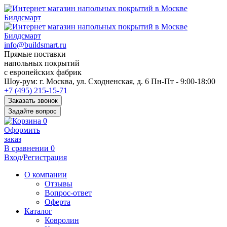
info@buildsmart.ru
Прямые поставки
напольных покрытий
с европейских фабрик
Перед
Шоу-рум:
г. Москва, ул. Сходненская, д. 6
Пн-Пт - 9:00-18:00
переходом
+7 (495) 215-15-71
к
Заказать звонок
нужной
Задайте вопрос
информации
0
многие
Оформить
пользователи
заказ
сохраняют
В сравнении
0
https://kuraschool.ru/
Вход
/
Регистрация
для
быстрого
О компании
доступа.
Отзывы
Вопрос-ответ
Оферта
Каталог
Ковролин