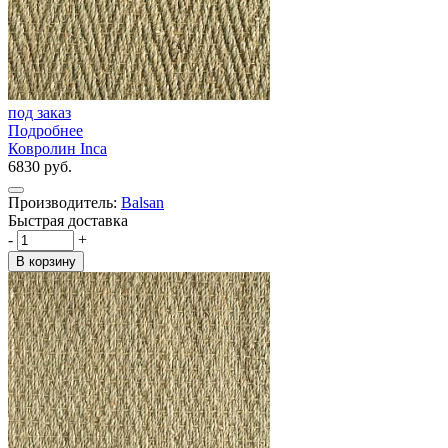
под заказ
Подробнее
Ковролин Inca
6830 руб.
Производитель:
Balsan
Быстрая доставка
-
+
В корзину