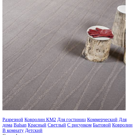
Разрезной
Ковролин КМ2
Для гостиниц
Коммерческий
Для
дома
Balsan
Красный
Светлый
С рисунком
Бытовой
Ковролин
В комнату
Детский