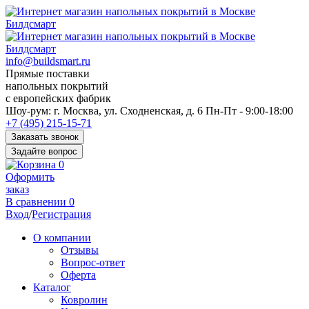
info@buildsmart.ru
Прямые поставки
напольных покрытий
с европейских фабрик
Перед
Шоу-рум:
г. Москва, ул. Сходненская, д. 6
Пн-Пт - 9:00-18:00
переходом
+7 (495) 215-15-71
к
Заказать звонок
нужной
Задайте вопрос
информации
0
многие
Оформить
пользователи
заказ
сохраняют
В сравнении
0
https://kuraschool.ru/
Вход
/
Регистрация
для
быстрого
О компании
доступа.
Отзывы
Вопрос-ответ
Оферта
Каталог
Ковролин