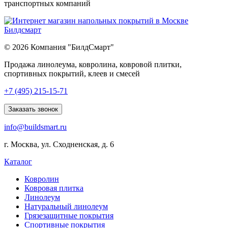
транспортных компаний
© 2026 Компания "БилдСмарт"
Продажа линолеума, ковролина, ковровой плитки,
спортивных покрытий, клеев и смесей
Explore
+7 (495) 215-15-71
comprehensive
lists
Заказать звонок
of
info@buildsmart.ru
best
usa
г. Москва, ул. Сходненская, д. 6
online
casinos
Каталог
offering
a
Ковролин
wide
Ковровая плитка
range
Линолеум
of
Натуральный линолеум
games
Грязезащитные покрытия
and
Спортивные покрытия