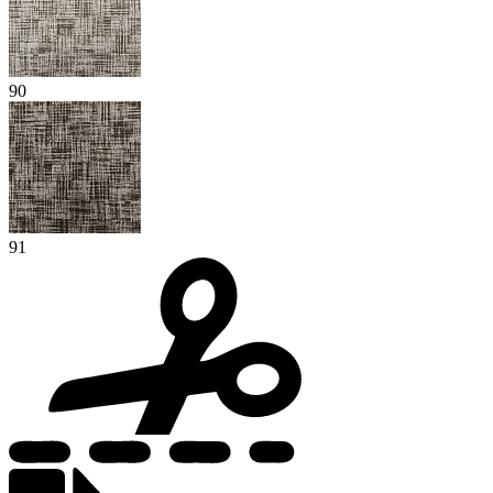
90
91