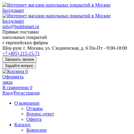
info@buildsmart.ru
Прямые поставки
напольных покрытий
с европейских фабрик
Перед
Шоу-рум:
г. Москва, ул. Сходненская, д. 6
Пн-Пт - 9:00-18:00
переходом
+7 (495) 215-15-71
к
Заказать звонок
нужной
Задайте вопрос
информации
0
многие
Оформить
пользователи
заказ
сохраняют
В сравнении
0
https://kuraschool.ru/
Вход
/
Регистрация
для
быстрого
О компании
доступа.
Отзывы
Вопрос-ответ
Оферта
Каталог
Ковролин