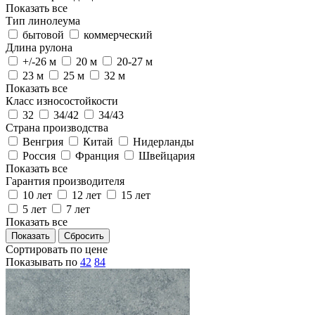
Показать все
Тип линолеума
бытовой
коммерческий
Длина рулона
+/-26 м
20 м
20-27 м
23 м
25 м
32 м
Показать все
Класс износостойкости
32
34/42
34/43
Страна производства
Венгрия
Китай
Нидерланды
Россия
Франция
Швейцария
Показать все
Гарантия производителя
10 лет
12 лет
15 лет
5 лет
7 лет
Показать все
Сортировать по цене
Показывать по
42
84