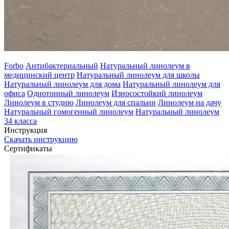
Forbo
Антибактериальный
Натуральный линолеум в
медицинский центр
Натуральный линолеум для школы
Натуральный линолеум для дома
Натуральный линолеум для
офиса
Однотонный линолеум
Износостойкий линолеум
Линолеум в студию
Линолеум для спальни
Линолеум на дачу
Натуральный гомогенный линолеум
Натуральный линолеум
34 класса
Инструкция
Скачать инструкцию
Сертификаты