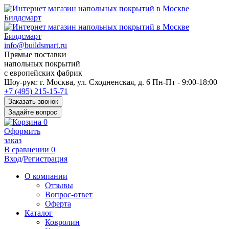
info@buildsmart.ru
Прямые поставки
напольных покрытий
с европейских фабрик
Перед
Шоу-рум:
г. Москва, ул. Сходненская, д. 6
Пн-Пт - 9:00-18:00
переходом
+7 (495) 215-15-71
к
Заказать звонок
нужной
Задайте вопрос
информации
0
многие
Оформить
пользователи
заказ
сохраняют
В сравнении
0
https://kuraschool.ru/
Вход
/
Регистрация
для
быстрого
О компании
доступа.
Отзывы
Вопрос-ответ
Оферта
Каталог
Ковролин