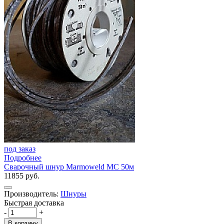
под заказ
Подробнее
Сварочный шнур Marmoweld MC 50м
11855 руб.
Производитель:
Шнуры
Быстрая доставка
-
+
В корзину