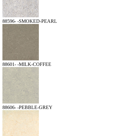
88596- -SMOKED-PEARL
88601- -MILK-COFFEE
88606- -PEBBLE-GREY