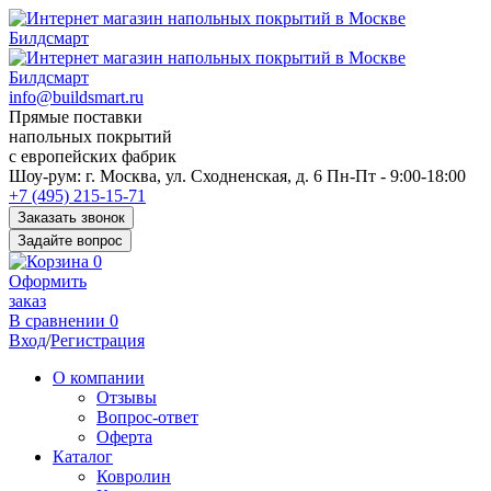
info@buildsmart.ru
Прямые поставки
напольных покрытий
с европейских фабрик
Перед
Шоу-рум:
г. Москва, ул. Сходненская, д. 6
Пн-Пт - 9:00-18:00
переходом
+7 (495) 215-15-71
к
Заказать звонок
нужной
Задайте вопрос
информации
0
многие
Оформить
пользователи
заказ
сохраняют
В сравнении
0
https://kuraschool.ru/
Вход
/
Регистрация
для
быстрого
О компании
доступа.
Отзывы
Вопрос-ответ
Оферта
Каталог
Ковролин