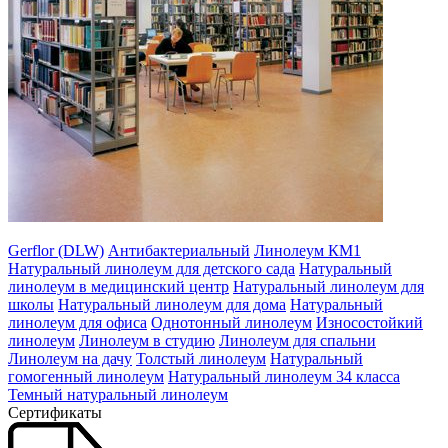
Gerflor (DLW)
Антибактериальный
Линолеум КМ1
Натуральный линолеум для детского сада
Натуральный
линолеум в медицинский центр
Натуральный линолеум для
школы
Натуральный линолеум для дома
Натуральный
линолеум для офиса
Однотонный линолеум
Износостойкий
линолеум
Линолеум в студию
Линолеум для спальни
Линолеум на дачу
Толстый линолеум
Натуральный
гомогенный линолеум
Натуральный линолеум 34 класса
Темный натуральный линолеум
Сертификаты