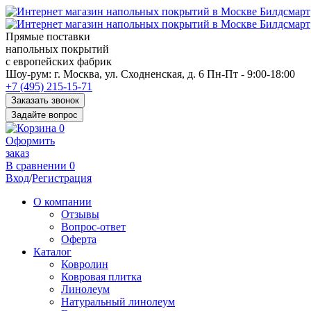
Прямые поставки
напольных покрытий
с европейских фабрик
Перед
Шоу-рум:
г. Москва, ул. Сходненская, д. 6
Пн-Пт - 9:00-18:00
переходом
+7 (495) 215-15-71
к
Заказать звонок
нужной
Задайте вопрос
информации
0
многие
Оформить
пользователи
заказ
сохраняют
В сравнении
0
https://kuraschool.ru/
Вход
/
Регистрация
для
быстрого
О компании
доступа.
Отзывы
Вопрос-ответ
Оферта
Каталог
Ковролин
Ковровая плитка
Линолеум
Натуральный линолеум