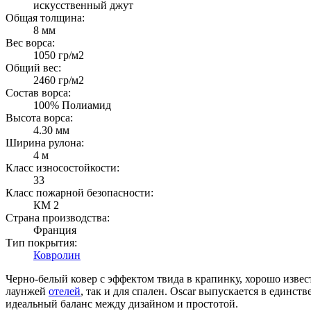
искусственный джут
Общая толщина:
8 мм
Вес ворса:
1050 гр/м2
Общий вес:
2460 гр/м2
Состав ворса:
100% Полиамид
Высота ворса:
4.30 мм
Ширина рулона:
4 м
Класс износостойкости:
33
Класс пожарной безопасности:
КМ 2
Страна производства:
Франция
Тип покрытия:
Ковролин
Черно-белый ковер с эффектом твида в крапинку, хорошо изве
лаунжей
отелей
, так и для спален. Oscar выпускается в единс
идеальный баланс между дизайном и простотой.