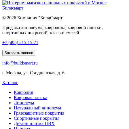
© 2026 Компания "БилдСмарт"
Продажа линолеума, ковролина, ковровой плитки,
спортивных покрытий, клеев и смесей
Explore
+7 (495) 215-15-71
comprehensive
lists
Заказать звонок
of
info@buildsmart.ru
best
usa
г. Москва, ул. Сходненская, д. 6
online
casinos
Каталог
offering
a
Ковролин
wide
Ковровая плитка
range
Линолеум
of
Натуральный линолеум
games
Грязезащитные покрытия
and
Спортивные покрытия
features.
Дизайн плитка ПВХ
Плинтус