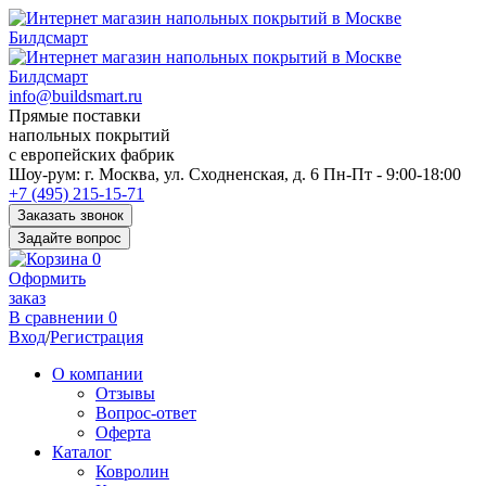
info@buildsmart.ru
Прямые поставки
напольных покрытий
с европейских фабрик
Перед
Шоу-рум:
г. Москва, ул. Сходненская, д. 6
Пн-Пт - 9:00-18:00
переходом
+7 (495) 215-15-71
к
Заказать звонок
нужной
Задайте вопрос
информации
0
многие
Оформить
пользователи
заказ
сохраняют
В сравнении
0
https://kuraschool.ru/
Вход
/
Регистрация
для
быстрого
О компании
доступа.
Отзывы
Вопрос-ответ
Оферта
Каталог
Ковролин