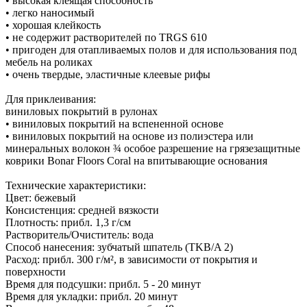
• высокая клеящая способность
• легко наносимый
• хорошая клейкость
• не содержит растворителей по TRGS 610
• пригоден для отапливаемых полов и для использования под
мебель на роликах
• очень твердые, эластичные клеевые рифы
Для приклеивания:
виниловых покрытий в рулонах
• виниловых покрытий на вспененной основе
• виниловых покрытий на основе из полиэстера или
минеральных волокон ¾ особое разрешение на грязезащитные
коврики Bonar Floors Coral на впитывающие основания
Технические характеристики:
Цвет: бежевый
Консистенция: средней вязкости
Плотность: прибл. 1,3 г/cм
Растворитель/Очиститель: вода
Способ нанесения: зубчатый шпатель (TKB/A 2)
Расход: прибл. 300 г/м², в зависимости от покрытия и
поверхности
Время для подсушки: прибл. 5 - 20 минут
Время для укладки: прибл. 20 минут