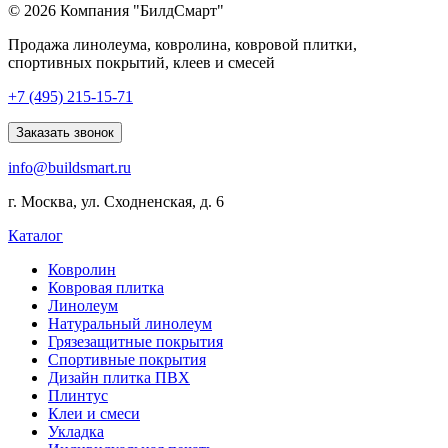
© 2026 Компания "БилдСмарт"
Продажа линолеума, ковролина, ковровой плитки,
спортивных покрытий, клеев и смесей
Explore
+7 (495) 215-15-71
comprehensive
lists
Заказать звонок
of
info@buildsmart.ru
best
usa
г. Москва, ул. Сходненская, д. 6
online
casinos
Каталог
offering
a
Ковролин
wide
Ковровая плитка
range
Линолеум
of
Натуральный линолеум
games
Грязезащитные покрытия
and
Спортивные покрытия
features.
Дизайн плитка ПВХ
Плинтус
Клеи и смеси
Укладка