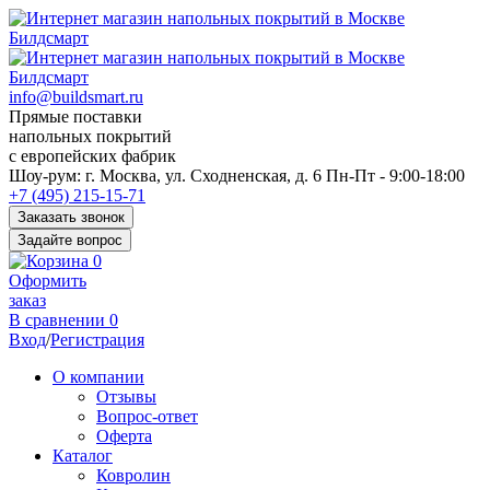
info@buildsmart.ru
Прямые поставки
напольных покрытий
с европейских фабрик
Перед
Шоу-рум:
г. Москва, ул. Сходненская, д. 6
Пн-Пт - 9:00-18:00
переходом
+7 (495) 215-15-71
к
Заказать звонок
нужной
Задайте вопрос
информации
0
многие
Оформить
пользователи
заказ
сохраняют
В сравнении
0
https://kuraschool.ru/
Вход
/
Регистрация
для
быстрого
О компании
доступа.
Отзывы
Вопрос-ответ
Оферта
Каталог
Ковролин