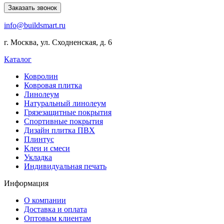
lists
Заказать звонок
of
info@buildsmart.ru
best
usa
г. Москва, ул. Сходненская, д. 6
online
casinos
Каталог
offering
a
Ковролин
wide
Ковровая плитка
range
Линолеум
of
Натуральный линолеум
games
Грязезащитные покрытия
and
Спортивные покрытия
features.
Дизайн плитка ПВХ
Плинтус
Клеи и смеси
Укладка
Индивидуальная печать
Информация
О компании
Доставка и оплата
Оптовым клиентам