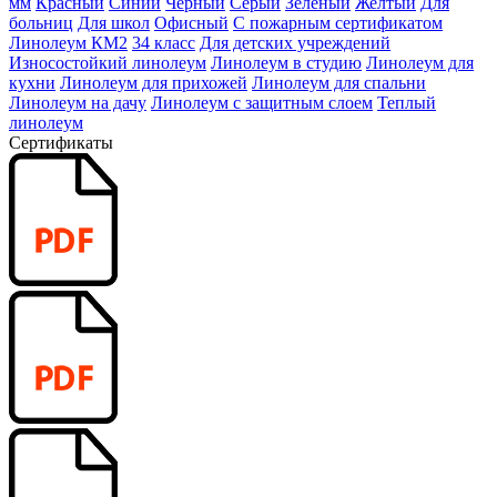
мм
Красный
Синий
Черный
Серый
Зеленый
Желтый
Для
больниц
Для школ
Офисный
С пожарным сертификатом
Линолеум КМ2
34 класс
Для детских учреждений
Износостойкий линолеум
Линолеум в студию
Линолеум для
кухни
Линолеум для прихожей
Линолеум для спальни
Линолеум на дачу
Линолеум с защитным слоем
Теплый
линолеум
Сертификаты