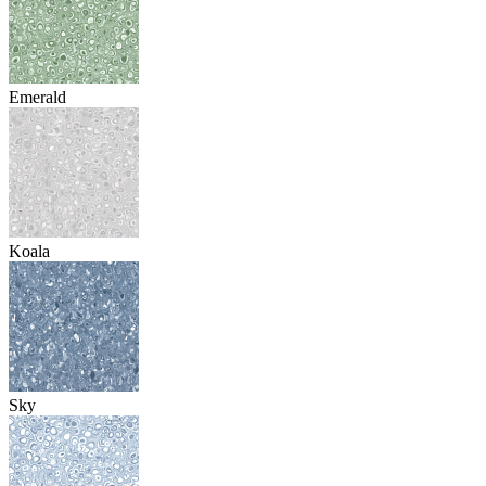
Emerald
Koala
Sky