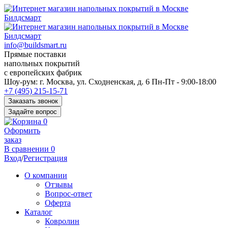
info@buildsmart.ru
Прямые поставки
напольных покрытий
с европейских фабрик
Перед
Шоу-рум:
г. Москва, ул. Сходненская, д. 6
Пн-Пт - 9:00-18:00
переходом
+7 (495) 215-15-71
к
Заказать звонок
нужной
Задайте вопрос
информации
0
многие
Оформить
пользователи
заказ
сохраняют
В сравнении
0
https://kuraschool.ru/
Вход
/
Регистрация
для
быстрого
О компании
доступа.
Отзывы
Вопрос-ответ
Оферта
Каталог
Ковролин