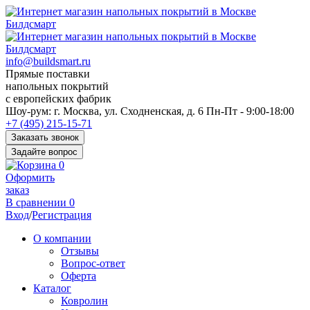
info@buildsmart.ru
Прямые поставки
напольных покрытий
с европейских фабрик
Перед
Шоу-рум:
г. Москва, ул. Сходненская, д. 6
Пн-Пт - 9:00-18:00
переходом
+7 (495) 215-15-71
к
Заказать звонок
нужной
Задайте вопрос
информации
0
многие
Оформить
пользователи
заказ
сохраняют
В сравнении
0
https://kuraschool.ru/
Вход
/
Регистрация
для
быстрого
О компании
доступа.
Отзывы
Вопрос-ответ
Оферта
Каталог
Ковролин