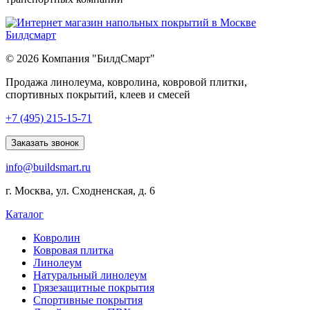
© 2026 Компания "БилдСмарт"
Продажа линолеума, ковролина, ковровой плитки,
спортивных покрытий, клеев и смесей
Explore
+7 (495) 215-15-71
comprehensive
lists
Заказать звонок
of
info@buildsmart.ru
best
usa
г. Москва, ул. Сходненская, д. 6
online
casinos
Каталог
offering
a
Ковролин
wide
Ковровая плитка
range
Линолеум
of
Натуральный линолеум
games
Грязезащитные покрытия
and
Спортивные покрытия
features.