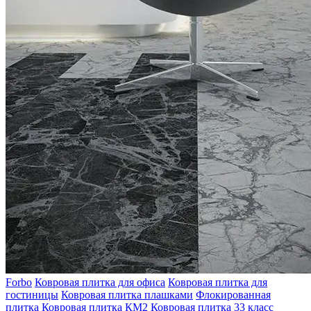
Forbo
Ковровая плитка для офиса
Ковровая плитка для
гостиницы
Ковровая плитка плашками
Флокированная
плитка
Ковровая плитка КМ2
Ковровая плитка 33 класс