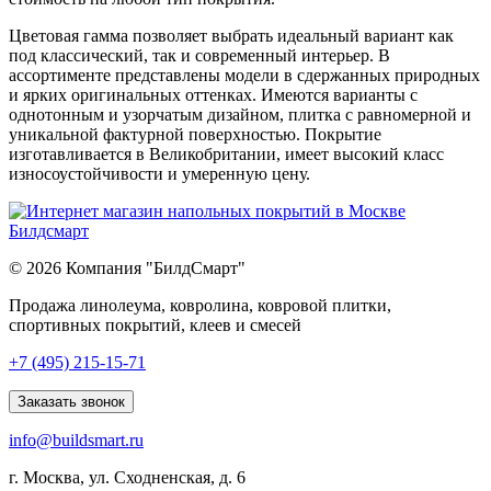
Цветовая гамма позволяет выбрать идеальный вариант как
под классический, так и современный интерьер. В
ассортименте представлены модели в сдержанных природных
и ярких оригинальных оттенках. Имеются варианты с
однотонным и узорчатым дизайном, плитка с равномерной и
уникальной фактурной поверхностью. Покрытие
изготавливается в Великобритании, имеет высокий класс
износоустойчивости и умеренную цену.
© 2026 Компания "БилдСмарт"
Продажа линолеума, ковролина, ковровой плитки,
спортивных покрытий, клеев и смесей
Explore
+7 (495) 215-15-71
comprehensive
lists
Заказать звонок
of
info@buildsmart.ru
best
usa
г. Москва, ул. Сходненская, д. 6
online