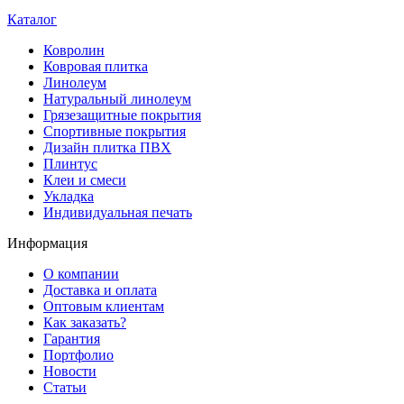
casinos
Каталог
offering
a
Ковролин
wide
Ковровая плитка
range
Линолеум
of
Натуральный линолеум
games
Грязезащитные покрытия
and
Спортивные покрытия
features.
Дизайн плитка ПВХ
Плинтус
Клеи и смеси
Укладка
Индивидуальная печать
Информация
О компании
Доставка и оплата
Оптовым клиентам
Как заказать?
Гарантия
Портфолио
Новости
Статьи