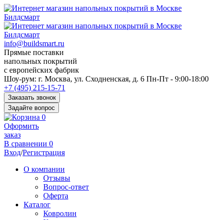
info@buildsmart.ru
Прямые поставки
напольных покрытий
с европейских фабрик
Перед
Шоу-рум:
г. Москва, ул. Сходненская, д. 6
Пн-Пт - 9:00-18:00
переходом
+7 (495) 215-15-71
к
Заказать звонок
нужной
Задайте вопрос
информации
0
многие
Оформить
пользователи
заказ
сохраняют
В сравнении
0
https://kuraschool.ru/
Вход
/
Регистрация
для
быстрого
О компании
доступа.
Отзывы
Вопрос-ответ
Оферта
Каталог
Ковролин