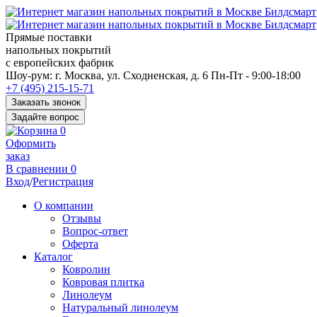
Прямые поставки
напольных покрытий
с европейских фабрик
Перед
Шоу-рум:
г. Москва, ул. Сходненская, д. 6
Пн-Пт - 9:00-18:00
переходом
+7 (495) 215-15-71
к
Заказать звонок
нужной
Задайте вопрос
информации
0
многие
Оформить
пользователи
заказ
сохраняют
В сравнении
0
https://kuraschool.ru/
Вход
/
Регистрация
для
быстрого
О компании
доступа.
Отзывы
Вопрос-ответ
Оферта
Каталог
Ковролин
Ковровая плитка
Линолеум
Натуральный линолеум