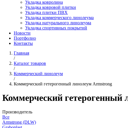
Укладка ковролина
Укладка ковровой плитки
Укладка плитки ПВХ
Укладка коммерческого линолеума
Укладка натурального линолеума
Укладка спортивных покрытий
Новости
Портфолио
Контакты
Главная
/
Каталог товаров
/
Коммерческий линолеум
/
Коммерческий гетерогенный линолеум Armstrong
Коммерческий гетерогенный 
Производитель
Все
Armstrong (DLW)
Graboplast