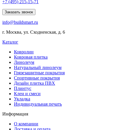
Explore
+7 (495) 215-15-71
comprehensive
lists
Заказать звонок
of
info@buildsmart.ru
best
usa
г. Москва, ул. Сходненская, д. 6
online
casinos
Каталог
offering
a
Ковролин
wide
Ковровая плитка
range
Линолеум
of
Натуральный линолеум
games
Грязезащитные покрытия
and
Спортивные покрытия
features.
Дизайн плитка ПВХ
Плинтус
Клеи и смеси
Укладка
Индивидуальная печать
Информация
О компании
Доставка и оплата