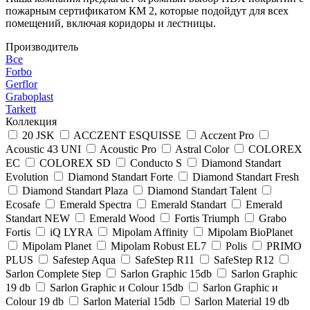
пожарным сертификатом КМ 2, которые подойдут для всех
помещений, включая коридоры и лестницы.
Производитель
Все
Forbo
Gerflor
Graboplast
Tarkett
Коллекция
20 JSK
ACCZENT ESQUISSE
Acczent Pro
Acoustic 43 UNI
Acoustic Pro
Astral Color
COLOREX
EC
COLOREX SD
Conducto S
Diamond Standart
Evolution
Diamond Standart Forte
Diamond Standart Fresh
Diamond Standart Plaza
Diamond Standart Talent
Ecosafe
Emerald Spectra
Emerald Standart
Emerald
Standart NEW
Emerald Wood
Fortis Triumph
Grabo
Fortis
iQ LYRA
Mipolam Affinity
Mipolam BioPlanet
Mipolam Planet
Mipolam Robust EL7
Polis
PRIMO
PLUS
Safestep Aqua
SafeStep R11
SafeStep R12
Sarlon Complete Step
Sarlon Graphic 15db
Sarlon Graphic
19 db
Sarlon Graphic и Colour 15db
Sarlon Graphic и
Colour 19 db
Sarlon Material 15db
Sarlon Material 19 db