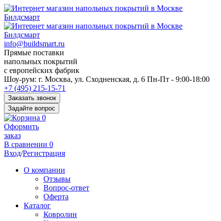
info@buildsmart.ru
Прямые поставки
напольных покрытий
с европейских фабрик
Перед
Шоу-рум:
г. Москва, ул. Сходненская, д. 6
Пн-Пт - 9:00-18:00
переходом
+7 (495) 215-15-71
к
Заказать звонок
нужной
Задайте вопрос
информации
0
многие
Оформить
пользователи
заказ
сохраняют
В сравнении
0
https://kuraschool.ru/
Вход
/
Регистрация
для
быстрого
О компании
доступа.
Отзывы
Вопрос-ответ
Оферта
Каталог
Ковролин