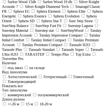
Sarlon Wood 15db
Sarlon Wood 19 db
Silver Knight
Acoustic 7
Silver Knight Diamond Tech
Smaragd Classic
FR
Sphera EC
Sphera Element
Sphera Elite
Sphera
Energetic
Sphera Essence
Sphera Evolution
Sphera
Orient
Sphera SD
Sphera Star T
Sure Step Stone
SureStep Balance
SureStep Fast Fit
Surestep Laguna
Surestep Material
Surestep star
SureStepWood
Taralay
Impression Acoustic
Taralay Impression Compact
Taralay
Initial Comfort
Taralay Initial Compact
Taralay Premium
Acoustic
Taralay Premium Compact
Tarasafe H2O
Tarasafe Plus
Tarasafe Standart
Tarasafe Super
Tarasafe
Ultra H2O
TARASTEP
Tempo Plus
Top Extra
Travertine Pro
Наличие
под заказ
на складе
Вид линолеума
Антистатический
Гетерогенный
Гомогенный
Токопроводящий
Показать все
Тип линолеума
коммерческий
полукоммерческий
Длина рулона
+/-26 м
15 м
18-20 м