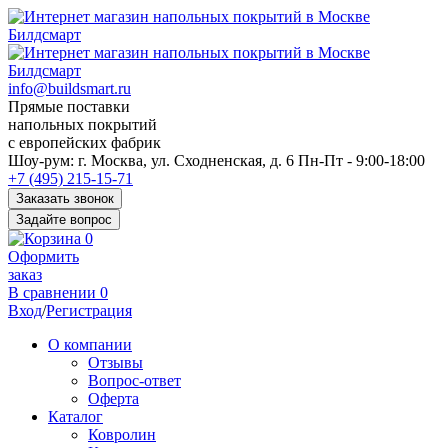
info@buildsmart.ru
Прямые поставки
напольных покрытий
с европейских фабрик
Перед
Шоу-рум:
г. Москва, ул. Сходненская, д. 6
Пн-Пт - 9:00-18:00
переходом
+7 (495) 215-15-71
к
Заказать звонок
нужной
Задайте вопрос
информации
0
многие
Оформить
пользователи
заказ
сохраняют
В сравнении
0
https://kuraschool.ru/
Вход
/
Регистрация
для
быстрого
О компании
доступа.
Отзывы
Вопрос-ответ
Оферта
Каталог
Ковролин