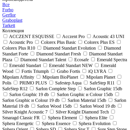
Все
Forbo
Gerflor
Graboplast
Tarkett
Коллекция
ACCZENT ESQUISSE
Acczent Pro
Acoustic 43 UNI
Acoustic Pro
Colorex Plus Basic
Colorex Plus ES
Colorex Plus R10
Diamond Standart Evolution
Diamond
Standart Forte
Diamond Standart Fresh
Diamond Standart
Plaza
Diamond Standart Talent
Ecosafe
Emerald Spectra
Emerald Standart
Emerald Standart NEW
Emerald
Wood
Fortis Triumph
Grabo Fortis
iQ LYRA
Mipolam Affinity
Mipolam BioPlanet
Mipolam Planet
Polis
PRIMO PLUS
Safestep Aqua
SafeStep R11
SafeStep R12
Sarlon Complete Step
Sarlon Graphic 15db
Sarlon Graphic 19 db
Sarlon Graphic и Colour 15db
Sarlon Graphic и Colour 19 db
Sarlon Material 15db
Sarlon
Material 19 db
Sarlon Wood 15db
Sarlon Wood 19 db
Silver Knight Acoustic 7
Silver Knight Diamond Tech
Smaragd Classic FR
Sphera Element
Sphera Elite
Sphera Energetic
Sphera Essence
Sphera Evolution
Sphera Orient
Sphera SD
Sphera Star T
Sure Step Stone