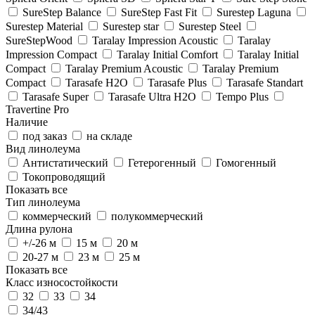
SureStep Balance
SureStep Fast Fit
Surestep Laguna
Surestep Material
Surestep star
Surestep Steel
SureStepWood
Taralay Impression Acoustic
Taralay
Impression Compact
Taralay Initial Comfort
Taralay Initial
Compact
Taralay Premium Acoustic
Taralay Premium
Compact
Tarasafe H2O
Tarasafe Plus
Tarasafe Standart
Tarasafe Super
Tarasafe Ultra H2O
Tempo Plus
Travertine Pro
Наличие
под заказ
на складе
Вид линолеума
Антистатический
Гетерогенный
Гомогенный
Токопроводящий
Показать все
Тип линолеума
коммерческий
полукоммерческий
Длина рулона
+/-26 м
15 м
20 м
20-27 м
23 м
25 м
Показать все
Класс износостойкости
32
33
34
34/43