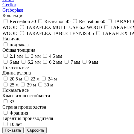
Gerflor
Graboplast
Коллекция
Recreation 30
Recreation 45
Recreation 60
TARAFL
WOOD
TARAFLEX MULTI-USE 6.2 WOOD
TARAFLE
WOOD
TARAFLEX TABLE TENNIS 4.5
TARAFLEX TA
Наличие
под заказ
Общая толщина
2,1 мм
3 мм
4,5 мм
6 мм
6,2 мм
6.2 мм
7 мм
9 мм
Показать все
Длина рулона
20,5 м
22 м
24 м
25 м
29 м
30 м
Показать все
Класс износостойкости
33
Страна производства
Франция
Гарантия производителя
10 лет