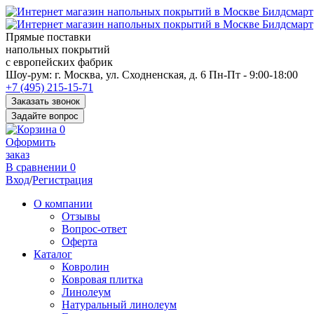
Прямые поставки
напольных покрытий
с европейских фабрик
Перед
Шоу-рум:
г. Москва, ул. Сходненская, д. 6
Пн-Пт - 9:00-18:00
переходом
+7 (495) 215-15-71
к
Заказать звонок
нужной
Задайте вопрос
информации
0
многие
Оформить
пользователи
заказ
сохраняют
В сравнении
0
https://kuraschool.ru/
Вход
/
Регистрация
для
быстрого
О компании
доступа.
Отзывы
Вопрос-ответ
Оферта
Каталог
Ковролин
Ковровая плитка
Линолеум
Натуральный линолеум