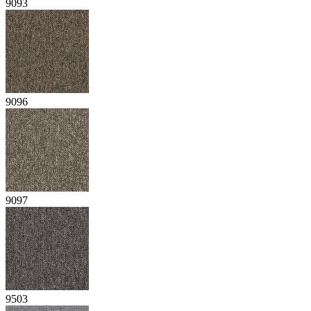
9093
9096
9097
9503