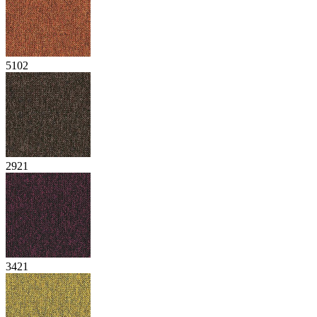
5102
2921
3421