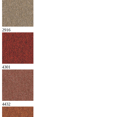
2916
4301
4432