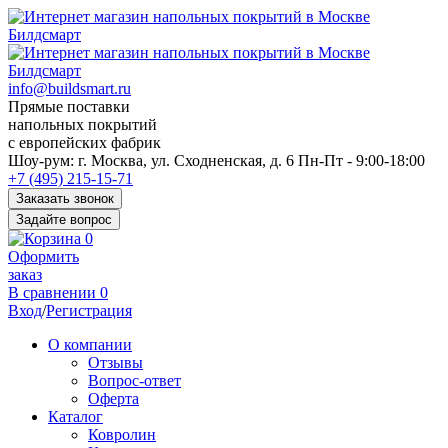
info@buildsmart.ru
Прямые поставки
напольных покрытий
с европейских фабрик
Перед
Шоу-рум:
г. Москва, ул. Сходненская, д. 6
Пн-Пт - 9:00-18:00
переходом
+7 (495) 215-15-71
к
Заказать звонок
нужной
Задайте вопрос
информации
0
многие
Оформить
пользователи
заказ
сохраняют
В сравнении
0
https://kuraschool.ru/
Вход
/
Регистрация
для
быстрого
О компании
доступа.
Отзывы
Вопрос-ответ
Оферта
Каталог
Ковролин