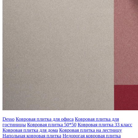
Desso
Ковровая плитка для офиса
Ковровая плитка для
гостиницы
Ковровая плитка 50*50
Ковровая плитка 33 класс
Ковровая плитка для дома
Ковровая плитка на лестницу
Напольная ковровая плитка
Недорогая ковровая плитка