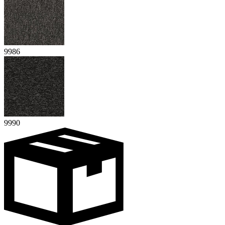
9986
9990