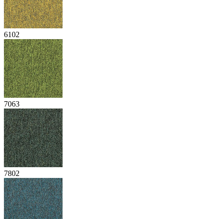
6102
7063
7802