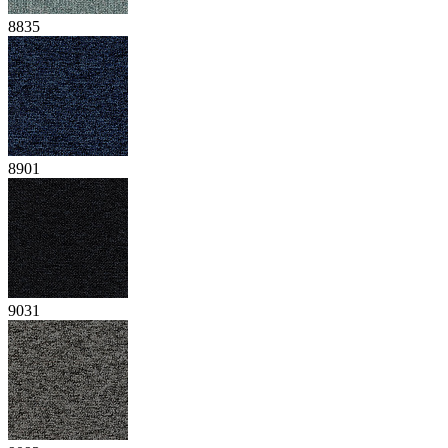
8835
8901
9031