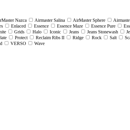
rMaster Nazca
Airmaster Salina
AirMaster Sphere
Airmaste
es
Enlaced
Essence
Essence Maze
Essence Pure
Es
nite
Grids
Halo
Iconic
Jeans
Jeans Stonewash
J
late
Protect
Reclaim Ribs II
Ridge
Rock
Salt
Sc
ed
VERSO
Wave