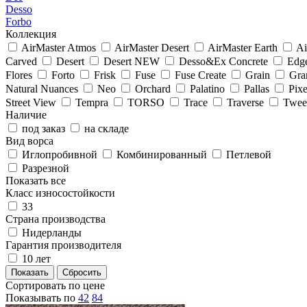
Desso
Forbo
Коллекция
AirMaster Atmos
AirMaster Desert
AirMaster Earth
Ai
Carved
Desert
Desert NEW
Desso&Ex Concrete
Edg
Flores
Forto
Frisk
Fuse
Fuse Create
Grain
Gra
Natural Nuances
Neo
Orchard
Palatino
Pallas
Pixe
Street View
Tempra
TORSO
Trace
Traverse
Twe
Наличие
под заказ
на складе
Вид ворса
Иглопробивной
Комбинированный
Петлевой
Разрезной
Показать все
Класс износостойкости
33
Страна производства
Нидерланды
Гарантия производителя
10 лет
Сортировать по цене
Показывать по
42
84