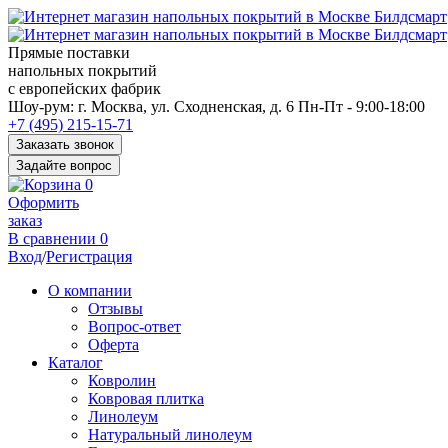
Прямые поставки
напольных покрытий
с европейских фабрик
Перед
Шоу-рум:
г. Москва, ул. Сходненская, д. 6
Пн-Пт - 9:00-18:00
переходом
+7 (495) 215-15-71
к
Заказать звонок
нужной
Задайте вопрос
информации
0
многие
Оформить
пользователи
заказ
сохраняют
В сравнении
0
https://kuraschool.ru/
Вход
/
Регистрация
для
быстрого
О компании
доступа.
Отзывы
Вопрос-ответ
Оферта
Каталог
Ковролин
Ковровая плитка
Линолеум
Натуральный линолеум