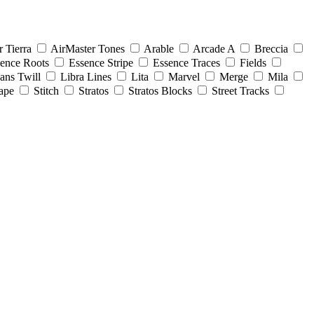
r Tierra
AirMaster Tones
Arable
Arcade A
Breccia
sence Roots
Essence Stripe
Essence Traces
Fields
eans Twill
Libra Lines
Lita
Marvel
Merge
Mila
ape
Stitch
Stratos
Stratos Blocks
Street Tracks