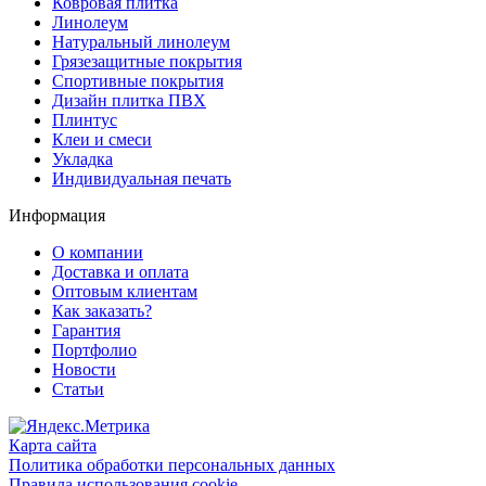
Ковровая плитка
range
Линолеум
of
Натуральный линолеум
games
Грязезащитные покрытия
and
Спортивные покрытия
features.
Дизайн плитка ПВХ
Плинтус
Клеи и смеси
Укладка
Индивидуальная печать
Информация
О компании
Доставка и оплата
Оптовым клиентам
Как заказать?
Гарантия
Портфолио
Новости
Статьи
Карта сайта
Политика обработки персональных данных
Правила использования cookie