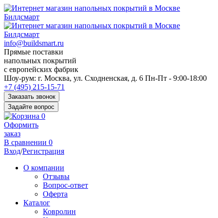
info@buildsmart.ru
Прямые поставки
напольных покрытий
с европейских фабрик
Перед
Шоу-рум:
г. Москва, ул. Сходненская, д. 6
Пн-Пт - 9:00-18:00
переходом
+7 (495) 215-15-71
к
Заказать звонок
нужной
Задайте вопрос
информации
0
многие
Оформить
пользователи
заказ
сохраняют
В сравнении
0
https://kuraschool.ru/
Вход
/
Регистрация
для
быстрого
О компании
доступа.
Отзывы
Вопрос-ответ
Оферта
Каталог
Ковролин