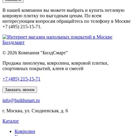
В нашей компании вы можете выбрать и купить петлевую
ковровую плитку по выгодным ценам. По всем
интересующим вопросам обращайтесь по телефону в Москве
+7 (495) 215-15-71.
© 2026 Компания "БилдСмарт"
Продажа линолеума, ковролина, ковровой плитки,
спортивных покрытий, клеев и смесей
Explore
+7 (495) 215-15-71
comprehensive
lists
Заказать звонок
of
info@buildsmart.ru
best
usa
г. Москва, ул. Сходненская, д. 6
online
casinos
Каталог
offering
a
Ковролин
wide