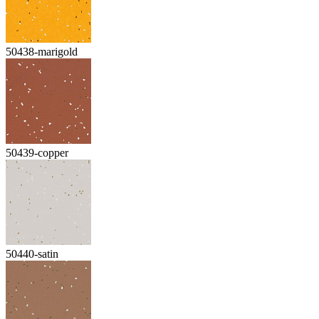
50438-marigold
50439-copper
50440-satin