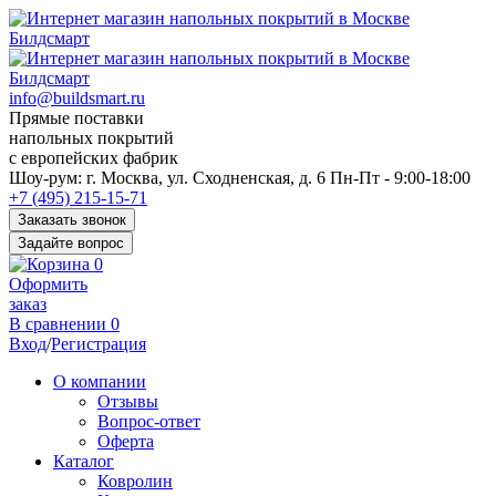
info@buildsmart.ru
Прямые поставки
напольных покрытий
с европейских фабрик
Перед
Шоу-рум:
г. Москва, ул. Сходненская, д. 6
Пн-Пт - 9:00-18:00
переходом
+7 (495) 215-15-71
к
Заказать звонок
нужной
Задайте вопрос
информации
0
многие
Оформить
пользователи
заказ
сохраняют
В сравнении
0
https://kuraschool.ru/
Вход
/
Регистрация
для
быстрого
О компании
доступа.
Отзывы
Вопрос-ответ
Оферта
Каталог
Ковролин