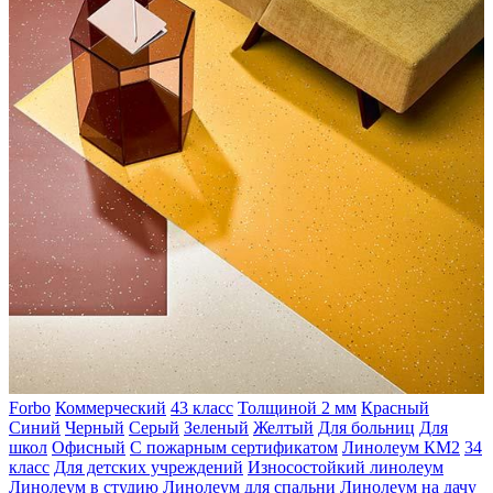
Forbo
Коммерческий
43 класс
Толщиной 2 мм
Красный
Синий
Черный
Серый
Зеленый
Желтый
Для больниц
Для
школ
Офисный
С пожарным сертификатом
Линолеум КМ2
34
класс
Для детских учреждений
Износостойкий линолеум
Линолеум в студию
Линолеум для спальни
Линолеум на дачу