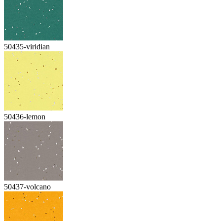
50435-viridian
50436-lemon
50437-volcano