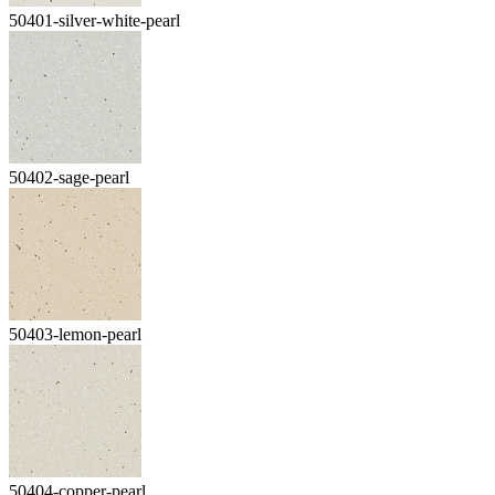
50401-silver-white-pearl
50402-sage-pearl
50403-lemon-pearl
50404-copper-pearl