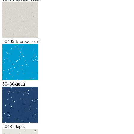
50405-bronze-pearl
50430-aqua
50431-lapis