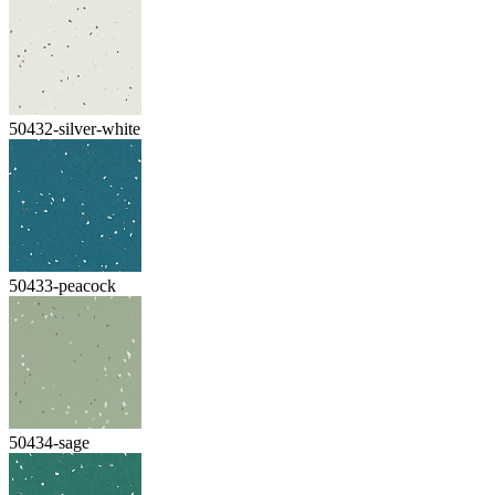
50432-silver-white
50433-peacock
50434-sage