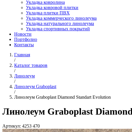
Укладка ковролина
Укладка ковровой плитки
Укладка плитки ПВХ
Укладка коммерческого линолеума
Укладка натурального линолеума
Укладка спортивных покрытий
Новости
Портфолио
Контакты
Главная
/
Каталог товаров
/
Линолеум
/
Линолеум Graboplast
/
Линолеум Graboplast Diamond Standart Evolution
Линолеум Graboplast Diamond 
Артикул:
4253 470