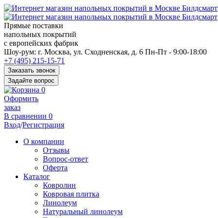
Прямые поставки
напольных покрытий
с европейских фабрик
Перед
Шоу-рум:
г. Москва, ул. Сходненская, д. 6
Пн-Пт - 9:00-18:00
переходом
+7 (495) 215-15-71
к
Заказать звонок
нужной
Задайте вопрос
информации
0
многие
Оформить
пользователи
заказ
сохраняют
В сравнении
0
https://kuraschool.ru/
Вход
/
Регистрация
для
быстрого
О компании
доступа.
Отзывы
Вопрос-ответ
Оферта
Каталог
Ковролин
Ковровая плитка
Линолеум
Натуральный линолеум